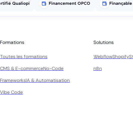
rtifié Qualiopi
Financement OPCO
Finançable
Formations
Solutions
Toutes les formations
Webflow
Shopify
S
CMS & E-commerce
No-Code
n8n
Frameworks
IA & Automatisation
Vibe Code