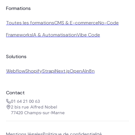
Formations
Toutes les formations
CMS & E-commerce
No-Code
Frameworks
IA & Automatisation
Vibe Code
Solutions
Webflow
Shopify
Strapi
Next.js
OpenAI
n8n
Contact
01 64 21 00 63
2 bis rue Alfred Nobel
77420 Champs-sur-Marne
Mentions légales
Politique de confidentialité