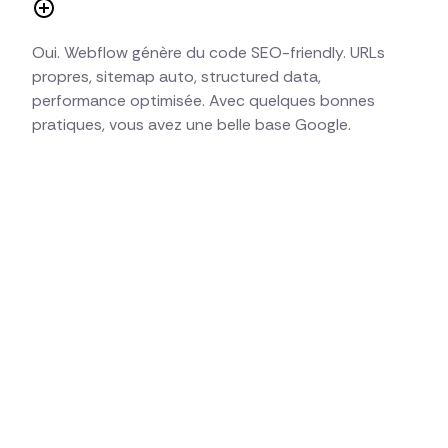
Oui. Webflow génère du code SEO-friendly. URLs
propres, sitemap auto, structured data,
performance optimisée. Avec quelques bonnes
pratiques, vous avez une belle base Google.
Formations pour tous les rôles (designers, agences,
freelances)
Liberté créative totale + gestion efficace
Du débutant Webflow à l'expert professionnel