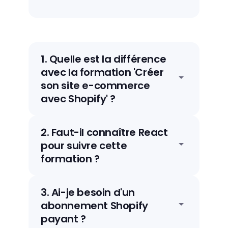
1
.
Quelle est la différence
avec la formation 'Créer
son site e-commerce
avec Shopify' ?
La formation existante est orientée
2
.
Faut-il connaître React
entrepreneur et marketing : elle couvre
pour suivre cette
la création d'une boutique et
formation ?
l'optimisation des ventes sans
compétence en code. Cette formation
Des notions de React sont
Développeur va beaucoup plus loin :
3
.
Ai-je besoin d'un
recommandées pour les modules
développement de thèmes Liquid
abonnement Shopify
Hydrogen et développement d'apps.
custom, storefronts headless avec
payant ?
Les modules back-office et Liquid ne
Hydrogen/Remix, création d'apps