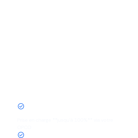
Bénéficiez d'une prise en
charge jusqu'à 100% grâce à
votre OPCO !
Prise en charge **jusqu'à 100%** via votre
OPCO