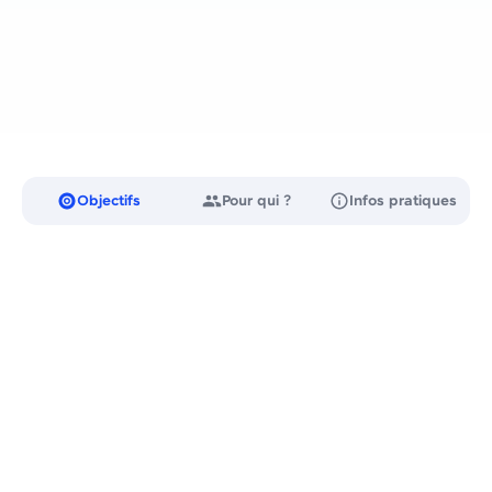
Télécharger le programme complet
Objectifs
Pour qui ?
Infos pratiques
01
Configurer intégralement une boutique Shopify :
produits, collections, paiements, expéditions, marchés