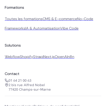
Formations
Toutes les formations
CMS & E-commerce
No-Code
Frameworks
IA & Automatisation
Vibe Code
Solutions
Webflow
Shopify
Strapi
Next.js
OpenAI
n8n
Contact
01 64 21 00 63
2 bis rue Alfred Nobel
77420 Champs-sur-Marne