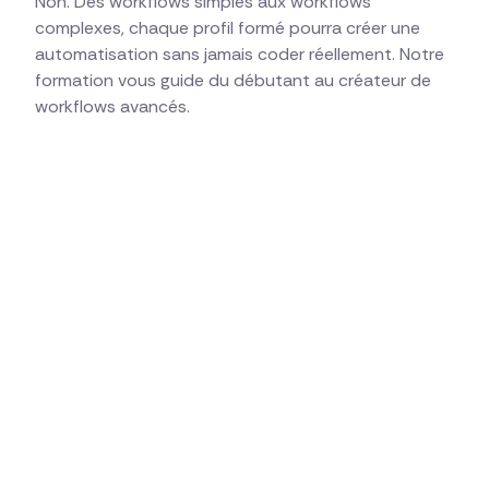
Non. Des workflows simples aux workflows
complexes, chaque profil formé pourra créer une
automatisation sans jamais coder réellement. Notre
formation vous guide du débutant au créateur de
workflows avancés.
Formations pour créer des automations n8n (tous
niveaux)
De la tâche manuelle à l'automatisation complète
Approche pratique sur vos vraies tâches