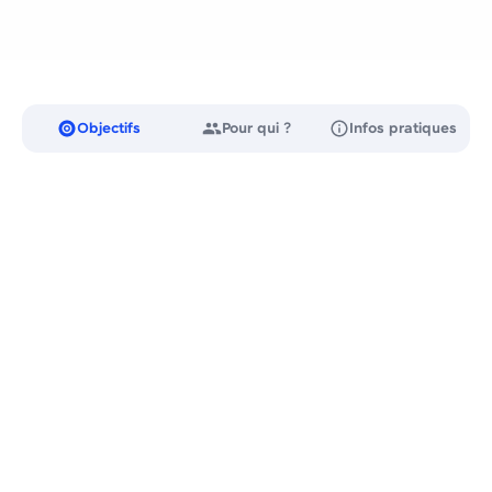
Objectifs
Pour qui ?
Infos pratiques
01
Comprendre l'architecture headless et le
positionnement de Strapi 5 dans l'écosystème CMS
02
Installer, configurer et structurer un projet Strapi 5 avec
TypeScript