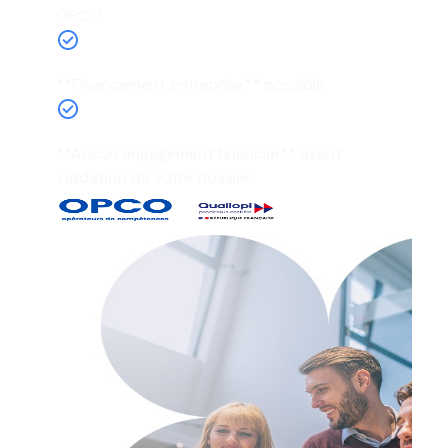
OPCO
**Financement entreprise** possible
**Aucun engagement financier** avant
validation de votre dossier