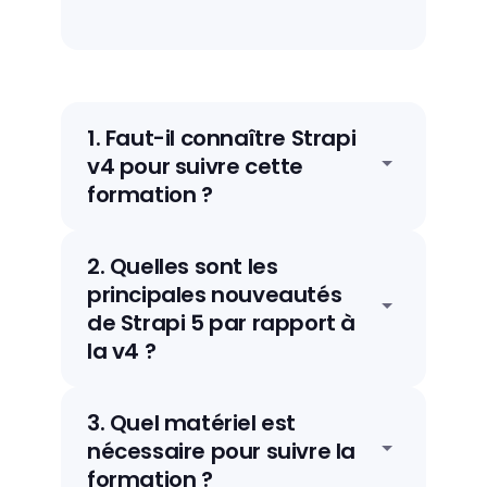
1
.
Faut-il connaître Strapi
v4 pour suivre cette
formation ?
Non, la formation est conçue pour être
2
.
Quelles sont les
accessible à tout développeur
principales nouveautés
JavaScript/TypeScript, que vous veniez
de Strapi 5 par rapport à
de Strapi v4 ou que vous découvriez
la v4 ?
Strapi pour la première fois. Les
différences avec la v4 sont abordées
Strapi 5 apporte un nouveau
tout au long de la formation pour
3
.
Quel matériel est
Document Service API (remplaçant
faciliter la transition.
nécessaire pour suivre la
l'Entity Service), un format de réponse
formation ?
API simplifié (plus de data/attributes