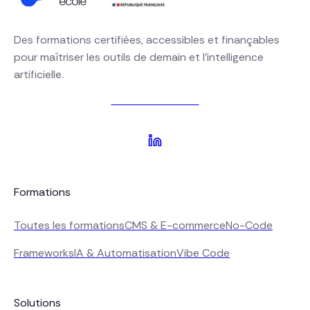
technique en lui-même. Une formation
sur mesure dédiée à la migration peut
être proposée sur devis, n'hésitez pas
Des formations certifiées, accessibles et finançables
à nous contacter.
pour maîtriser les outils de demain et l'intelligence
artificielle.
Nous contacter
Formations
Toutes les formations
CMS & E-commerce
No-Code
Frameworks
IA & Automatisation
Vibe Code
Solutions