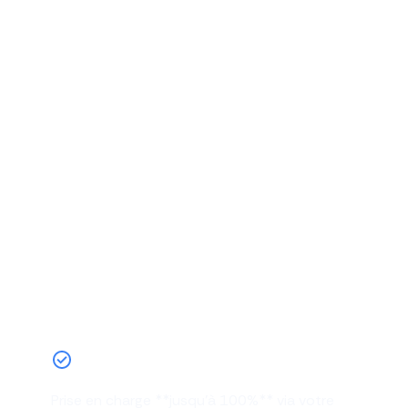
Bénéficiez d'une prise en
charge jusqu'à 100% grâce à
votre OPCO !
Prise en charge **jusqu'à 100%** via votre