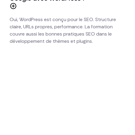
Oui, WordPress est conçu pour le SEO. Structure
claire, URLs propres, performance. La formation
couvre aussi les bonnes pratiques SEO dans le
développement de thèmes et plugins.
Formation e-learning complète (60h)
Thèmes, plugins et Gutenberg assistés par l'IA
Claude Code, Cursor et Copilot intégrés
Financement OPCO disponible