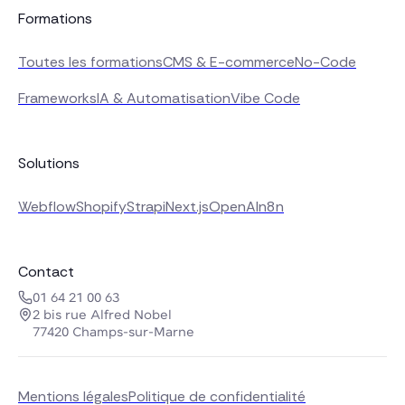
Formations
Toutes les formations
CMS & E-commerce
No-Code
Frameworks
IA & Automatisation
Vibe Code
Solutions
Webflow
Shopify
Strapi
Next.js
OpenAI
n8n
Contact
01 64 21 00 63
2 bis rue Alfred Nobel
77420 Champs-sur-Marne
Mentions légales
Politique de confidentialité